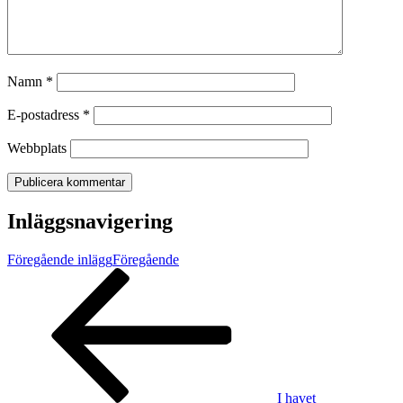
Namn
*
E-postadress
*
Webbplats
Inläggsnavigering
Föregående inlägg
Föregående
I havet