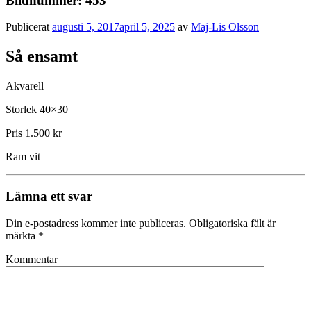
Bildnummer: 453
Publicerat
augusti 5, 2017
april 5, 2025
av
Maj-Lis Olsson
Så ensamt
Akvarell
Storlek 40×30
Pris 1.500 kr
Ram vit
Lämna ett svar
Din e-postadress kommer inte publiceras.
Obligatoriska fält är
märkta
*
Kommentar