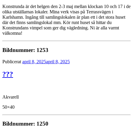
Konstrunda är det helgen den 2-3 maj mellan klockan 10 och 17 i de
olika utställarnas lokaler. Mina verk visas på Terrassvägen i
Karlshamn. Ingång till samlingslokalen är plan ett i det stora huset
där det finns samlingslokal mm. Kör runt huset så hittar du
Konstrundans vimpel som ger dig vägledning. Ni är alla varmt
välkomna!
Bildnummer: 1253
Publicerat
april 8, 2025
april 8, 2025
???
Akvarell
50×40
Bildnummer: 1250