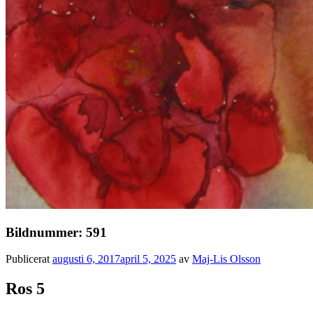
Bildnummer: 591
Publicerat
augusti 6, 2017
april 5, 2025
av
Maj-Lis Olsson
Ros 5