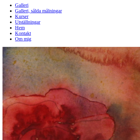
Galleri
Galleri, sålda målningar
Kurser
Utställningar
Hem
Kontakt
Om mig