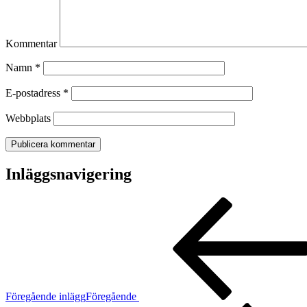
Kommentar
Namn
*
E-postadress
*
Webbplats
Inläggsnavigering
Föregående inlägg
Föregående