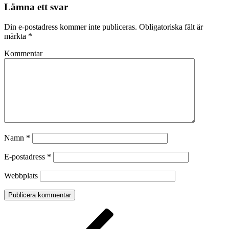
Lämna ett svar
Din e-postadress kommer inte publiceras.
Obligatoriska fält är
märkta
*
Kommentar
Namn
*
E-postadress
*
Webbplats
Inläggsnavigering
Föregående
inlägg