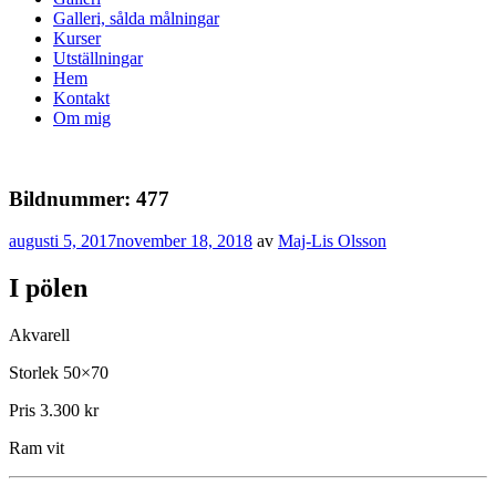
Galleri, sålda målningar
Kurser
Utställningar
Hem
Kontakt
Om mig
Bildnummer: 477
Publicerat
augusti 5, 2017
november 18, 2018
av
Maj-Lis Olsson
I pölen
Akvarell
Storlek 50×70
Pris 3.300 kr
Ram vit