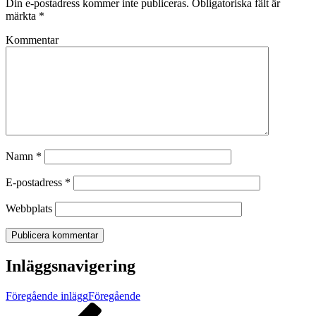
Din e-postadress kommer inte publiceras.
Obligatoriska fält är
märkta
*
Kommentar
Namn
*
E-postadress
*
Webbplats
Inläggsnavigering
Föregående inlägg
Föregående